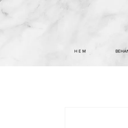
H E M
BEHA