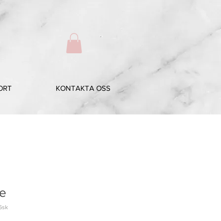
ORT
KONTAKTA OSS
ne
6sk