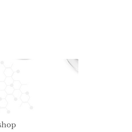
ansikte
bshop