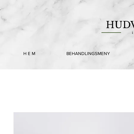
HUD
i
H E M
BEHANDLINGSMENY